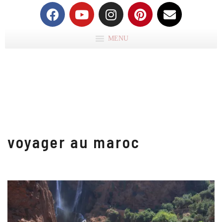
MENU
voyager au maroc
M