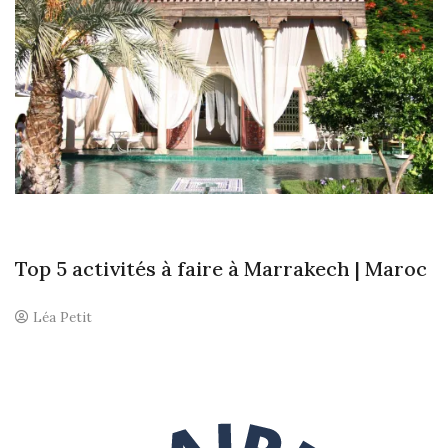
e
a
C
o
m
m
e
n
t
Top 5 activités à faire à Marrakech | Maroc
Léa Petit
U
n
c
o
m
m