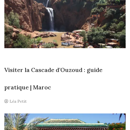
Visiter la Cascade d’Ouzoud : guide
pratique | Maroc
Léa Petit
L
e
M
a
v