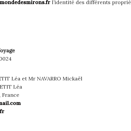
emondedesmirons.fr
l’identité des différents proprié
Voyage
00024
TIT Léa et Mr NAVARRO Mickaël
ETIT Léa
, France
ail.com
fr