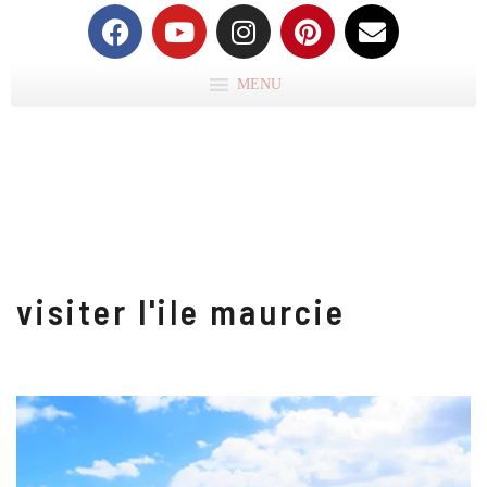
MENU
visiter l'ile maurcie
IL
M