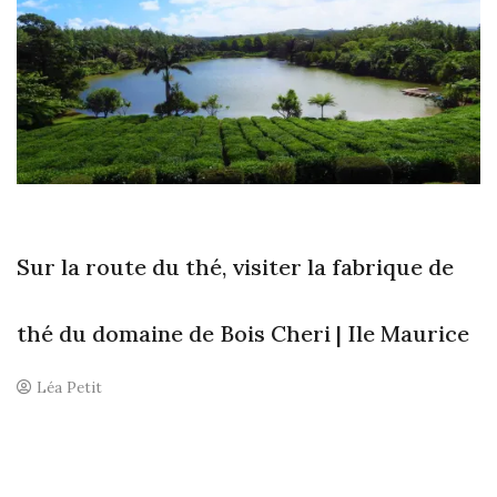
Sur la route du thé, visiter la fabrique de
thé du domaine de Bois Cheri | Ile Maurice
Léa Petit
U
n
c
o