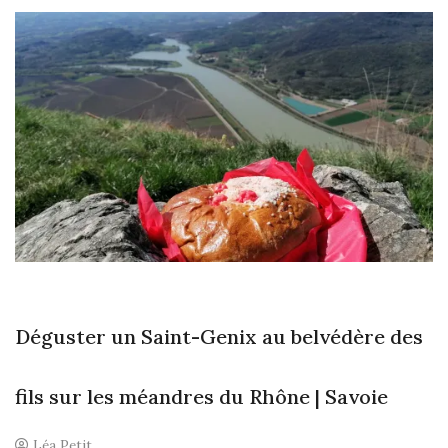
A
R
AL
F
SA
Déguster un Saint-Genix au belvédère des
fils sur les méandres du Rhône | Savoie
Léa Petit