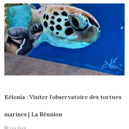
B
LA
R
Kélonia : Visiter l’observatoire des tortues
marines | La Réunion
Léa Petit