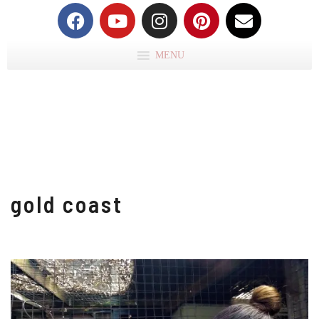
MENU
gold coast
AU
C
B