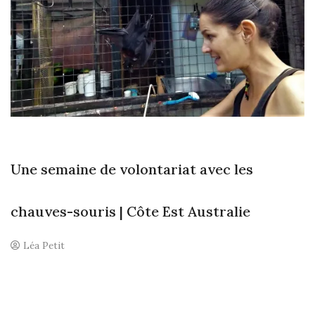
O
Une semaine de volontariat avec les
chauves-souris | Côte Est Australie
Léa Petit
2
c
o
m