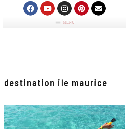
MENU
destination ile maurice
IL
M