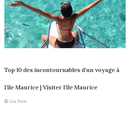
Top 10 des incontournables d’un voyage à
l’île Maurice | Visiter l’île Maurice
Léa Petit
L
e
a
v