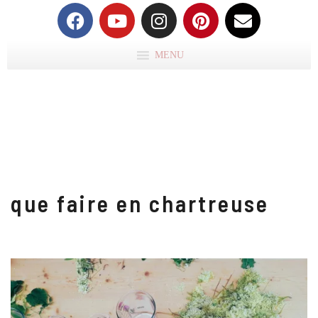
MENU
que faire en chartreuse
A
R
AL
BI