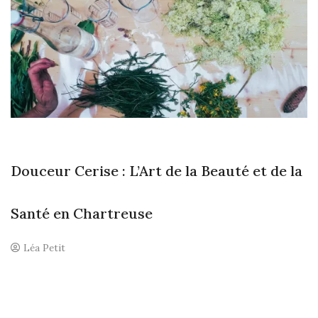
ÊT
F
IS
Douceur Cerise : L’Art de la Beauté et de la
Santé en Chartreuse
Léa Petit
U
n
c
o