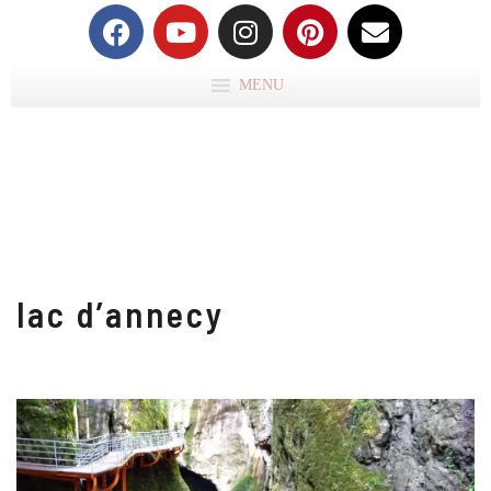
MENU
lac d’annecy
A
R
AL
F