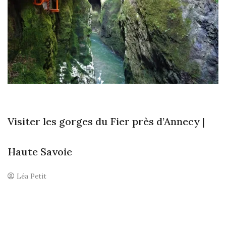
H
SA
Visiter les gorges du Fier près d’Annecy |
Haute Savoie
Léa Petit
4
c
o
m